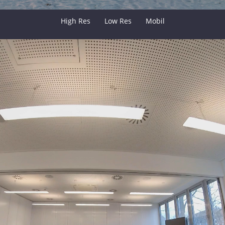
High Res
Low Res
Mobil